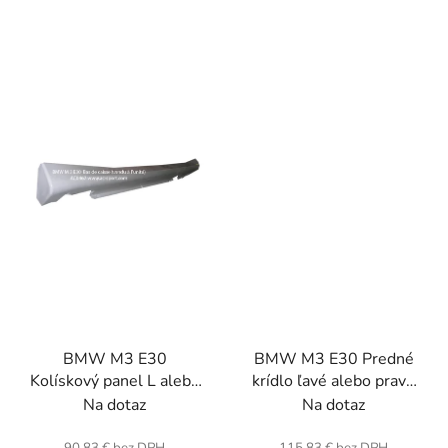
BMW M3 E30
BMW M3 E30 Predné
Kolískový panel L alebo
krídlo ľavé alebo pravé
R (jednotka) . Sklenené
(jednotka) . Sklenené
Na dotaz
Na dotaz
vlákno.
vlákno.