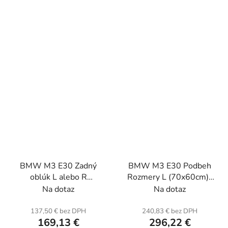
BMW M3 E30 Zadný
BMW M3 E30 Podbeh
oblúk L alebo R
Rozmery L (70x60cm) .
(jednotka) . Sklenené
Kevlar a plást.
Na dotaz
Na dotaz
vlákno.
137,50 € bez DPH
240,83 € bez DPH
169,13 €
296,22 €