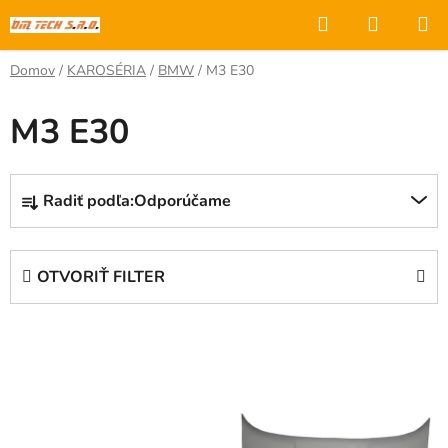
Prejsť
Hľadať
NÁKUP
na
KOŠÍK
obsah
Domov
/
KAROSÉRIA
/
BMW
/
M3 E30
M3 E30
R
Radiť podľa:
Odporúčame
a
d
e
OTVORIŤ FILTER
n
i
V
e
ý
p
p
r
i
o
s
d