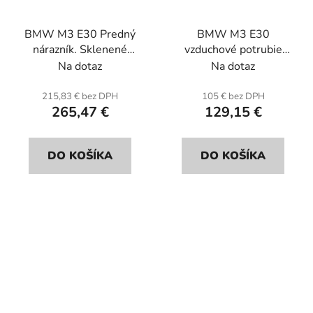
BMW M3 E30 Predný
BMW M3 E30
nárazník. Sklenené
vzduchové potrubie
vlákno.
vzduchového boxu č.1.
Na dotaz
Na dotaz
Sklolaminát. ( Carbon
model na obrázku).
215,83 € bez DPH
105 € bez DPH
265,47 €
129,15 €
DO KOŠÍKA
DO KOŠÍKA