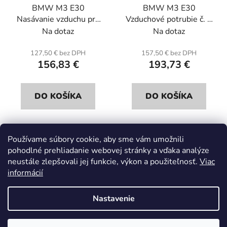
BMW M3 E30
BMW M3 E30
Nasávanie vzduchu pre
Vzduchové potrubie č. 2
vzduchovú komoru 1 .
pre vzduchovú komoru .
Na dotaz
Na dotaz
Carbon
Carbon.
127,50 € bez DPH
157,50 € bez DPH
156,83 €
193,73 €
DO KOŠÍKA
DO KOŠÍKA
Používame súbory cookie, aby sme vám umožnili
12
položiek celkom
pohodlné prehliadanie webovej stránky a vďaka analýze
O
neustále zlepšovali jej funkcie, výkon a použiteľnosť.
Viac
v
informácií
l
Z
á
á
d
Nastavenie
p
a
ä
c