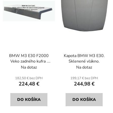
p
u
r
k
o
t
d
o
u
v
k
t
o
BMW M3 E30 F2000
Kapota BMW M3 E30.
v
Veko zadného kufra .
Sklenené vlákno.
Sklenené vlákno.
Na dotaz
Na dotaz
182,50 € bez DPH
199,17 € bez DPH
224,48 €
244,98 €
DO KOŠÍKA
DO KOŠÍKA