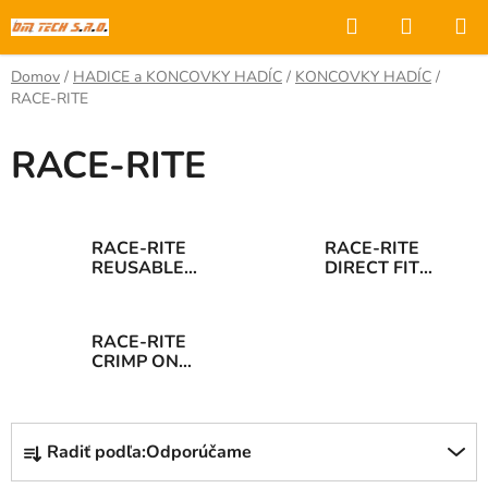
Prejsť
Hľadať
NÁKUP
na
KOŠÍK
obsah
Domov
/
HADICE a KONCOVKY HADÍC
/
KONCOVKY HADÍC
/
RACE-RITE
RACE-RITE
RACE-RITE
RACE-RITE
REUSABLE
DIRECT FIT
P.T.F.E. HOSE
CRIMP-ON
ENDS
HOSE ENDS
RACE-RITE
CRIMP ON
HOSE ENDS
R
Radiť podľa:
Odporúčame
a