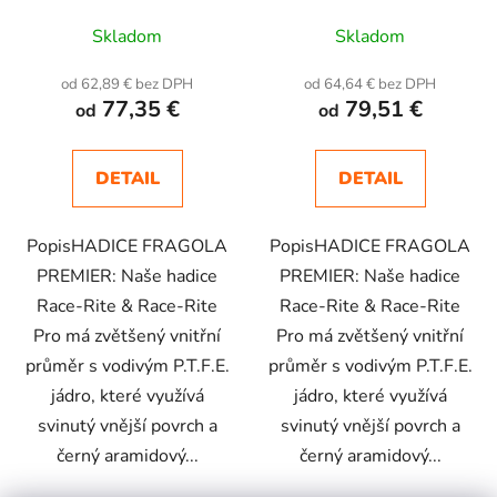
Skladom
Skladom
od 62,89 € bez DPH
od 64,64 € bez DPH
77,35 €
79,51 €
od
od
DETAIL
DETAIL
PopisHADICE FRAGOLA
PopisHADICE FRAGOLA
PREMIER: Naše hadice
PREMIER: Naše hadice
Race-Rite & Race-Rite
Race-Rite & Race-Rite
Pro má zvětšený vnitřní
Pro má zvětšený vnitřní
průměr s vodivým P.T.F.E.
průměr s vodivým P.T.F.E.
jádro, které využívá
jádro, které využívá
svinutý vnější povrch a
svinutý vnější povrch a
černý aramidový...
černý aramidový...