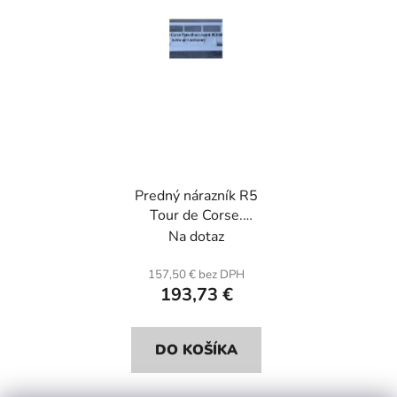
p
u
r
k
o
t
d
o
u
v
k
t
o
Predný nárazník R5
v
Tour de Corse.
Sklenené vlákno.
Na dotaz
157,50 € bez DPH
193,73 €
DO KOŠÍKA