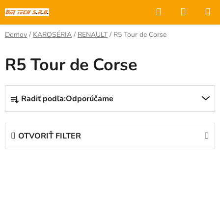
Prejsť
Hľadať
NÁKUP
na
KOŠÍK
obsah
Domov
/
KAROSÉRIA
/
RENAULT
/
R5 Tour de Corse
R5 Tour de Corse
R
Radiť podľa:
Odporúčame
a
d
e
OTVORIŤ FILTER
n
i
V
e
ý
p
p
r
i
o
s
d