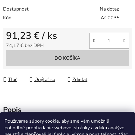
Dostupnosť
Na dotaz
Kód:
AC0035
91,23 €
/ ks
74,17 € bez DPH
Jednotková cena:
DO KOŠÍKA
Tlač
Opýtať sa
Zdieľať
Popis
Používame súbory cookie, aby sme vám umožnili
Diskusia
pohodlné prehliadanie webovej stránky a vďaka analýze
neustále zlepšovali jej funkcie, výkon a použiteľnosť.
Viac