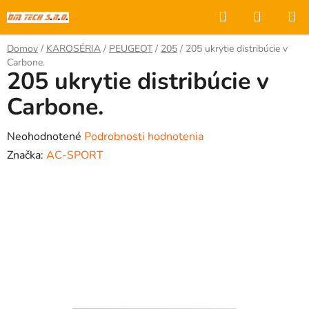
Prejsť
Hľadať
NÁKUP
na
KOŠÍK
obsah
Domov
/
KAROSÉRIA
/
PEUGEOT
/
205
/
205 ukrytie distribúcie v
Carbone.
205 ukrytie distribúcie v
Carbone.
Priemerné
Neohodnotené
Podrobnosti hodnotenia
hodnotenie
Značka:
AC-SPORT
produktu
je
0,0
z
5
hviezdičiek.