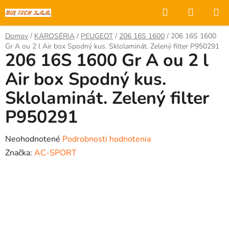
Prejsť
Hľadať
NÁKUP
na
KOŠÍK
obsah
Domov
/
KAROSÉRIA
/
PEUGEOT
/
206 16S 1600
/
206 16S 1600
Gr A ou 2 l Air box Spodný kus. Sklolaminát. Zelený filter P950291
206 16S 1600 Gr A ou 2 l
Air box Spodný kus.
Sklolaminát. Zelený filter
P950291
Priemerné
Neohodnotené
Podrobnosti hodnotenia
hodnotenie
Značka:
AC-SPORT
produktu
je
0,0
z
5