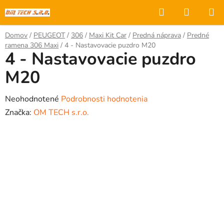
Prejsť
Hľadať
NÁKUP
na
KOŠÍK
obsah
Domov
/
PEUGEOT
/
306
/
Maxi Kit Car
/
Predná náprava
/
Predné
ramena 306 Maxi
/
4 - Nastavovacie puzdro M20
4 - Nastavovacie puzdro
M20
Priemerné
Neohodnotené
Podrobnosti hodnotenia
hodnotenie
Značka:
OM TECH s.r.o.
produktu
je
0,0
z
5
hviezdičiek.