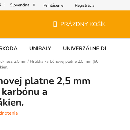
R
Slovenčina
Prihlásenie
Registrácia
PRÁZDNY KOŠÍK
NÁKUPNÝ
KOŠÍK
SKODA
UNIBALY
UNIVERZÁLNE DIELY
ickness 2,5mm
/
Hrúbka karbónovej platne 2,5 mm (60
kien.
novej platne 2,5 mm
z karbónu a
ákien.
dnotenia