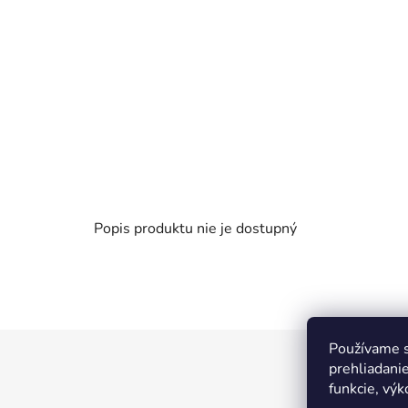
Popis produktu nie je dostupný
Používame s
Z
prehliadanie
á
funkcie, výk