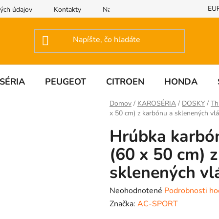
EU
ých údajov
Kontakty
Napíšte nám
SÉRIA
PEUGEOT
CITROEN
HONDA
Domov
/
KAROSÉRIA
/
DOSKY
/
Th
x 50 cm) z karbónu a sklenených vlá
Hrúbka karbó
(60 x 50 cm) 
sklenených vl
Priemerné
Neohodnotené
Podrobnosti ho
hodnotenie
Značka:
AC-SPORT
produktu