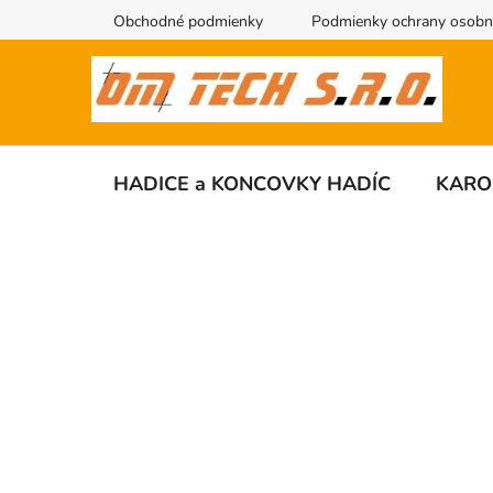
Prejsť
Obchodné podmienky
Podmienky ochrany osobn
na
obsah
HADICE a KONCOVKY HADÍC
KARO