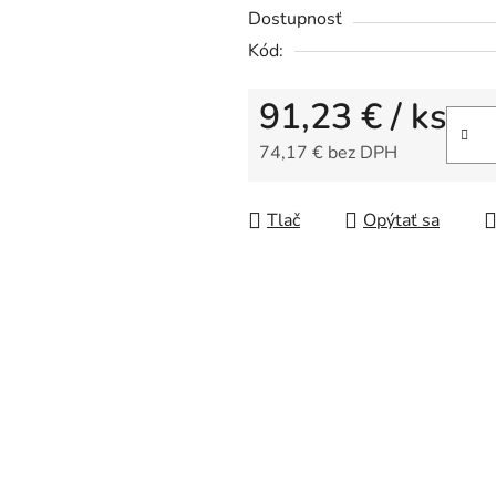
Dostupnosť
je
Kód:
0,0
z
91,23 €
/ ks
5
hviezdičiek.
74,17 € bez DPH
Jednotková cena:
Tlač
Opýtať sa