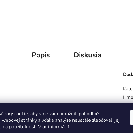
Popis
Diskusia
Doda
Kate
Hmo
úbory cookie, aby sme vám umožnili pohodlné
 webovej stránky a vďaka analýze neustále zlepšovali jej
on a použiteľnosť.
Viac informácií