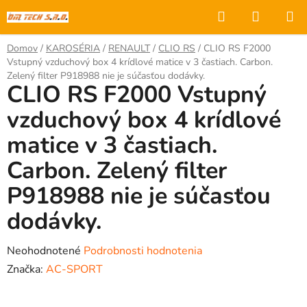
Prejsť
Hľadať
NÁKUP
na
KOŠÍK
obsah
Domov
/
KAROSÉRIA
/
RENAULT
/
CLIO RS
/
CLIO RS F2000
Vstupný vzduchový box 4 krídlové matice v 3 častiach. Carbon.
Zelený filter P918988 nie je súčasťou dodávky.
CLIO RS F2000 Vstupný
vzduchový box 4 krídlové
matice v 3 častiach.
Carbon. Zelený filter
P918988 nie je súčasťou
dodávky.
Priemerné
Neohodnotené
Podrobnosti hodnotenia
hodnotenie
Značka:
AC-SPORT
produktu
je