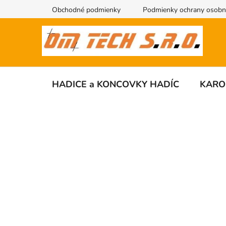
Prejsť
Obchodné podmienky
Podmienky ochrany osobn
na
obsah
HADICE a KONCOVKY HADÍC
KARO