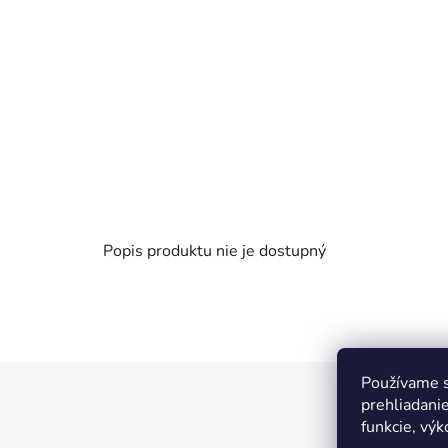
Popis produktu nie je dostupný
Používame s
Z
prehliadanie
á
funkcie, výk