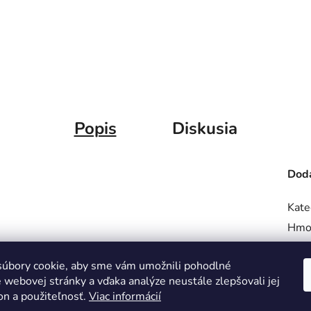
Popis
Diskusia
Doda
Kate
Hmo
úbory cookie, aby sme vám umožnili pohodlné
 webovej stránky a vďaka analýze neustále zlepšovali jej
on a použiteľnosť.
Viac informácií