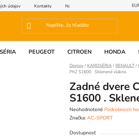
EU
ých údajov
Kontakty
Napíšte nám
SÉRIA
PEUGEOT
CITROEN
HONDA
Domov
/
KAROSÉRIA
/
RENAULT
/
Ph2 S1600 . Sklenené vlákno.
Zadné dvere 
S1600 . Sklen
Priemerné
Neohodnotené
Podrobnosti ho
hodnotenie
Značka:
AC-SPORT
produktu
Dostupnosť
je