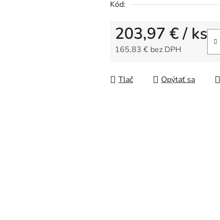
Kód:
0,0
z
203,97 €
/ ks
5
hviezdičiek.
165,83 € bez DPH
Jednotková cena:
Tlač
Opýtať sa