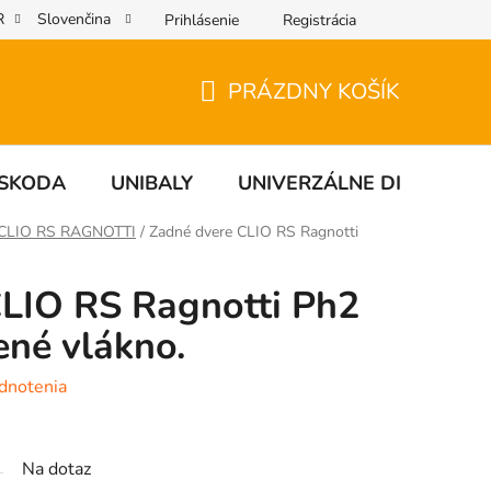
R
Slovenčina
Prihlásenie
Registrácia
PRÁZDNY KOŠÍK
NÁKUPNÝ
KOŠÍK
SKODA
UNIBALY
UNIVERZÁLNE DIELY
CLIO RS RAGNOTTI
/
Zadné dvere CLIO RS Ragnotti
CLIO RS Ragnotti Ph2
ené vlákno.
dnotenia
Na dotaz