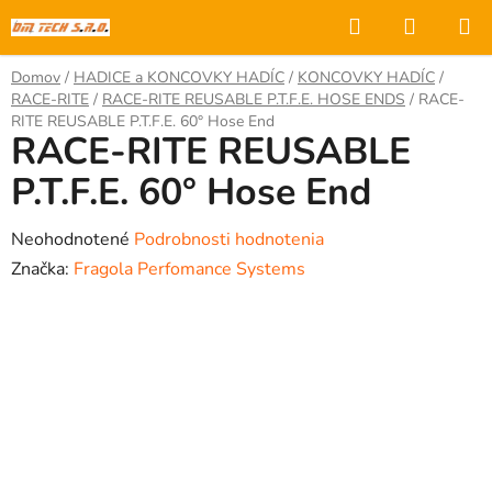
Prejsť
Hľadať
NÁKUP
na
KOŠÍK
obsah
Domov
/
HADICE a KONCOVKY HADÍC
/
KONCOVKY HADÍC
/
RACE-RITE
/
RACE-RITE REUSABLE P.T.F.E. HOSE ENDS
/
RACE-
RITE REUSABLE P.T.F.E. 60° Hose End
RACE-RITE REUSABLE
P.T.F.E. 60° Hose End
Priemerné
Neohodnotené
Podrobnosti hodnotenia
hodnotenie
Značka:
Fragola Perfomance Systems
produktu
je
0,0
z
5
hviezdičiek.