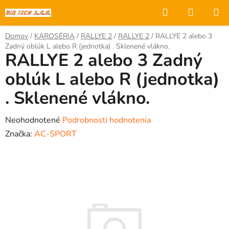
Prejsť
Hľadať
NÁKUP
na
KOŠÍK
obsah
Domov
/
KAROSÉRIA
/
RALLYE 2
/
RALLYE 2
/
RALLYE 2 alebo 3
Zadný oblúk L alebo R (jednotka) . Sklenené vlákno.
RALLYE 2 alebo 3 Zadný
oblúk L alebo R (jednotka)
. Sklenené vlákno.
Priemerné
Neohodnotené
Podrobnosti hodnotenia
hodnotenie
Značka:
AC-SPORT
produktu
je
0,0
z
5
hviezdičiek.