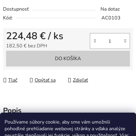
Dostupnosť
Na dotaz
Kód:
AC0103
224,48 €
/ ks
182,50 € bez DPH
Jednotková cena:
DO KOŠÍKA
Tlač
Opýtať sa
Zdieľať
Popis
Používame súbory cookie, aby sme vám umožnili
Diskusia
pohodlné prehliadanie webovej stránky a vďaka analýze
neustále zlepšovali jej funkcie, výkon a použiteľnosť.
Viac