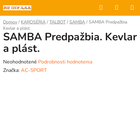
Prejsť
Hľadať
NÁKUP
na
KOŠÍK
obsah
Domov
/
KAROSÉRIA
/
TALBOT
/
SAMBA
/
SAMBA Predpažbia.
Kevlar a plást.
SAMBA Predpažbia. Kevlar
a plást.
Priemerné
Neohodnotené
Podrobnosti hodnotenia
hodnotenie
Značka:
AC-SPORT
produktu
je
0,0
z
5
hviezdičiek.