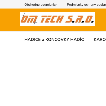
Prejsť
Obchodné podmienky
Podmienky ochrany osobn
na
obsah
HADICE a KONCOVKY HADÍC
KARO