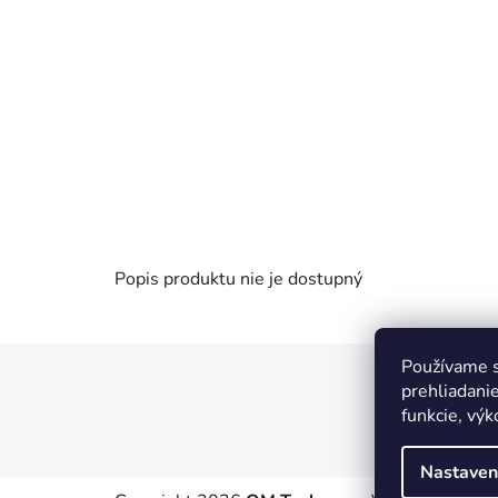
Popis produktu nie je dostupný
Používame s
Z
prehliadanie
á
funkcie, výk
p
ä
Nastaven
t