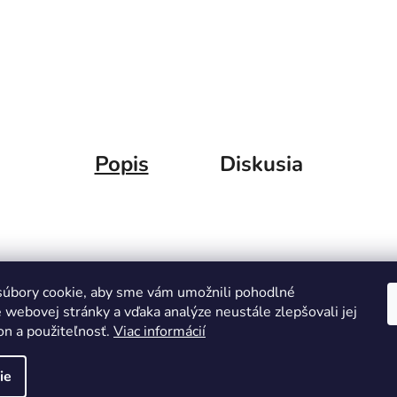
Popis
Diskusia
úbory cookie, aby sme vám umožnili pohodlné
 webovej stránky a vďaka analýze neustále zlepšovali jej
on a použiteľnosť.
Viac informácií
ie