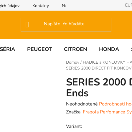
EU
ých údajov
Kontakty
Napíšte nám
SÉRIA
PEUGEOT
CITROEN
HONDA
Domov
/
HADICE a KONCOVKY HA
SERIES 2000 DIRECT FIT KONCO
SERIES 2000 
Ends
Priemerné
Neohodnotené
Podrobnosti ho
hodnotenie
Značka:
Fragola Perfomance S
produktu
Variant:
je