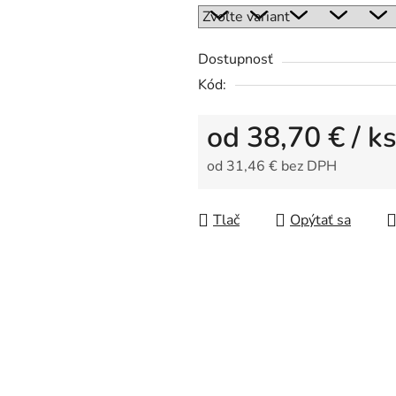
0,0
z
5
Dostupnosť
hviezdičiek.
Kód:
od
38,70 €
/ ks
od
31,46 €
bez DPH
Jednotková cena:
Tlač
Opýtať sa