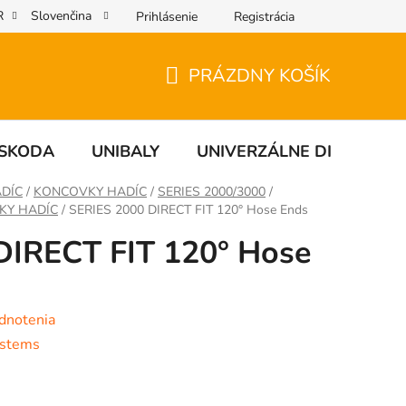
R
Slovenčina
Prihlásenie
Registrácia
PRÁZDNY KOŠÍK
NÁKUPNÝ
KOŠÍK
SKODA
UNIBALY
UNIVERZÁLNE DIELY
DÍC
/
KONCOVKY HADÍC
/
SERIES 2000/3000
/
VKY HADÍC
/
SERIES 2000 DIRECT FIT 120° Hose Ends
DIRECT FIT 120° Hose
dnotenia
ystems