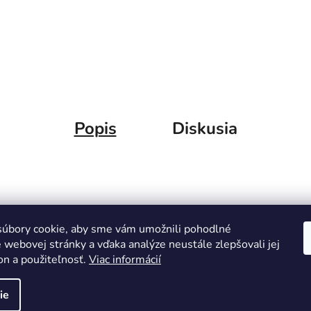
Popis
Diskusia
úbory cookie, aby sme vám umožnili pohodlné
 webovej stránky a vďaka analýze neustále zlepšovali jej
on a použiteľnosť.
Viac informácií
ie