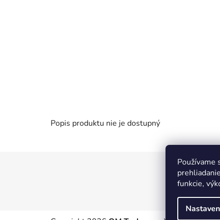
Popis produktu nie je dostupný
Používame s
Z
prehliadanie
á
funkcie, výk
p
ä
Nastaven
t