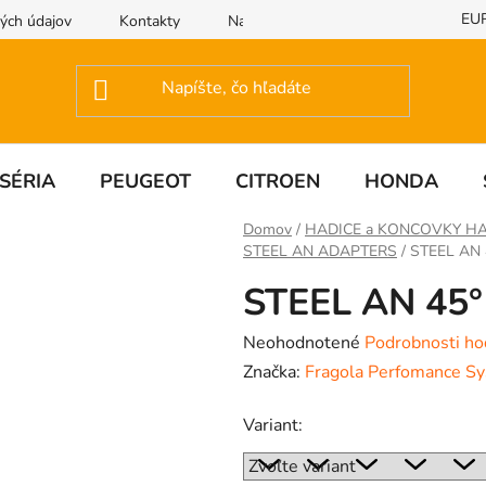
EU
ých údajov
Kontakty
Napíšte nám
SÉRIA
PEUGEOT
CITROEN
HONDA
Domov
/
HADICE a KONCOVKY HA
STEEL AN ADAPTERS
/
STEEL AN 
STEEL AN 45°
Priemerné
Neohodnotené
Podrobnosti ho
hodnotenie
Značka:
Fragola Perfomance S
produktu
Variant:
je
0,0