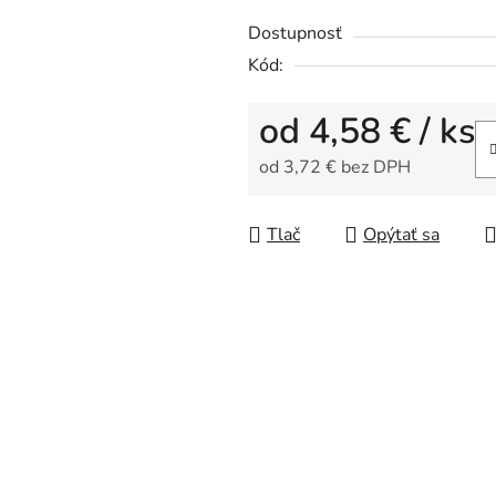
z
5
Dostupnosť
hviezdičiek.
Kód:
od
4,58 €
/ ks
od
3,72 €
bez DPH
Jednotková cena:
Tlač
Opýtať sa