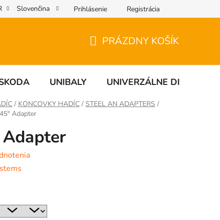
R
Slovenčina
Prihlásenie
Registrácia
PRÁZDNY KOŠÍK
NÁKUPNÝ
KOŠÍK
SKODA
UNIBALY
UNIVERZÁLNE DIELY
DÍC
/
KONCOVKY HADÍC
/
STEEL AN ADAPTERS
/
45° Adapter
 Adapter
dnotenia
ystems