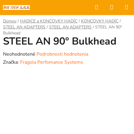
Prejsť
Hľadať
NÁKUP
na
KOŠÍK
obsah
Domov
/
HADICE a KONCOVKY HADÍC
/
KONCOVKY HADÍC
/
STEEL AN ADAPTERS
/
STEEL AN ADAPTERS
/
STEEL AN 90°
Bulkhead
STEEL AN 90° Bulkhead
Priemerné
Neohodnotené
Podrobnosti hodnotenia
hodnotenie
Značka:
Fragola Perfomance Systems
produktu
je
0,0
z
5
hviezdičiek.