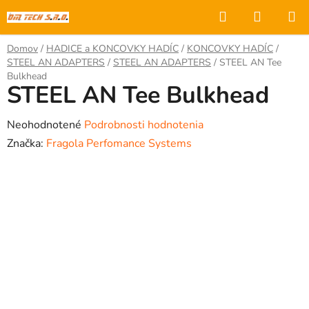
Prejsť
Hľadať
NÁKUP
na
KOŠÍK
obsah
Domov
/
HADICE a KONCOVKY HADÍC
/
KONCOVKY HADÍC
/
STEEL AN ADAPTERS
/
STEEL AN ADAPTERS
/
STEEL AN Tee
Bulkhead
STEEL AN Tee Bulkhead
Priemerné
Neohodnotené
Podrobnosti hodnotenia
hodnotenie
Značka:
Fragola Perfomance Systems
produktu
je
0,0
z
5
hviezdičiek.