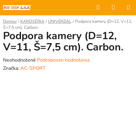
Prejsť
Hľadať
NÁKUP
na
KOŠÍK
obsah
Domov
/
KAROSÉRIA
/
UNIVERZAL
/
Podpora kamery (D=12, V=11,
Š=7,5 cm). Carbon.
Podpora kamery (D=12,
V=11, Š=7,5 cm). Carbon.
Priemerné
Neohodnotené
Podrobnosti hodnotenia
hodnotenie
Značka:
AC-SPORT
produktu
je
0,0
z
5
hviezdičiek.