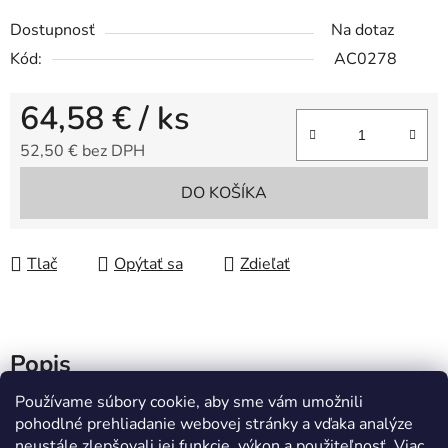
Dostupnosť
Na dotaz
Kód:
AC0278
64,58 €
/ ks
52,50 € bez DPH
Jednotková cena:
DO KOŠÍKA
Tlač
Opýtať sa
Zdieľať
Popis
Používame súbory cookie, aby sme vám umožnili
Diskusia
pohodlné prehliadanie webovej stránky a vďaka analýze
neustále zlepšovali jej funkcie, výkon a použiteľnosť.
Viac